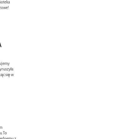
lioteka
czowe!
A
ękujemy
yruszyła
jąc się w
em
au To
 jednemu z