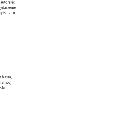
 autorskie
Wydarzenie
 pisarza o
a Kassa,
i emocji!
wski