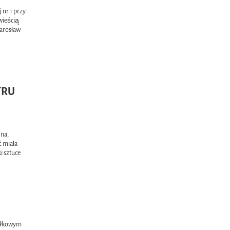
 nr 1 przy
wieścią
Jarosław
TRU
jna,
ć miała
i sztuce
iełkowym