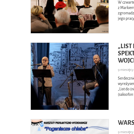
W czwarte
z Markiem
zgromadzi
jego pracy
„LIST
SPEK
WOJC
9 miesięc
Serdeczni
wyreżyser
„List do 
(saksofon 
WARS
9 miesięc