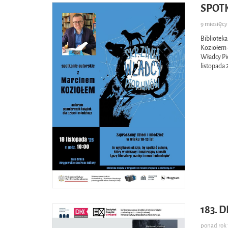
SPOT
9 miesięc
Bibliotek
Koziołem –
Władcy Pi
listopada 
183. 
ponad ro