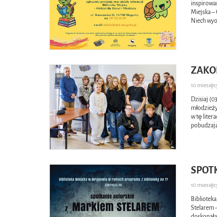
inspirowan
Miejska –
Niech wyo
ZAKO
10 miesię
Dzisiaj (0
młodzieży
w tę liter
pobudzaj
SPOT
10 miesię
Bibliotek
Stelarem 
doskonała 