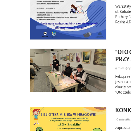
Warsztaty
ul. Bohat
Barbary Ro
Rosiński.
"OTO 
PRZY
9 miesięc
Relacja ze
jesienna 
okazję prz
"Oto czule
KONK
10 miesię
Zapraszam