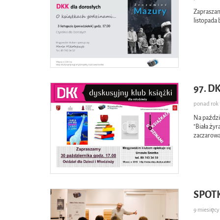
Zapraszam
listopada
97. 
ponad ro
Na paździ
"Biała żyr
zaczarowa
SPOT
9 miesięc