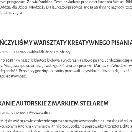
ym przygodami Żółwia Franklina! Termin składania prac: do 21 listopada Miejsce: Bib
 Oddział dla Dzieci i Młodzieży Dla laureatów przewidziane są atrakcyjne nagrody rze
braźnia zagra
...
ŃCZYLIŚMY WARSZTATY KREATYWNEGO PISANI
cy temu
03.10.2025
› Oddział dla dzieci i młodzieży
3.10.2025 r.) w naszej bibliotece królowała wyobraźnia i słowo pisane. Serdecznie dzi
 z Mrągowa i powiatu mrągowskiego, która wraz z pisarzem Mariuszem Więckiem w
acką podróż. Przez trzy godziny uczestnicy pracowali indywidualnie i w parach, angażu
ące kreatywność
...
KANIE AUTORSKIE Z MARKIEM STELAREM
cy temu
03.10.2025
› Wypożyczalnia
a Miejska w Mrągowie serdecznie zaprasza na wyjątkowe spotkanie autorskie z Marki
– cenionym autorem kryminałów i thrillerów. Spotkanie poprowadzi Krzysztof Lichtbl
okazja, aby poznać kulisy pracy pisarskiej, porozmawiać o literaturze i zadać pytania