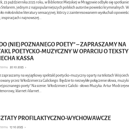
k, 23 października 2025 roku, w Bibliotece Miejskiej w Mrągowie odbyło się spotkanie
 Stelarem, jednym z najpopularniejszych polskich autorów powieści kryminalnych. 
ło miłośników literatury sensacyjnej, którzy z zainteresowaniem wysłuchali opowieści
, inspiracjach i najnowszej
...
 DO (NIE)POZNANEGO POETY” – ZAPRASZAMY NA
TAKL POETYCKO-MUZYCZNY W OPARCIU O TEKSTY
IECHA KASSA
y temu
20.10.2025
›
e zapraszamy na wyjątkowy spektakl poetycko-muzyczny oparty na tekstach Wojciech
owany przez Włodzimierza Galickiego. Będzie to niezwykłe połączenie słowa, muzyki 
(nie)poznanego poety” Na scenie: Włodzimierz Galicki - słowo Muzyka: Artur Modrzeje
tenorowy, klarnet i klarnet
...
ZTATY PROFILAKTYCZNO-WYCHOWAWCZE
y temu
17.10.2025
›