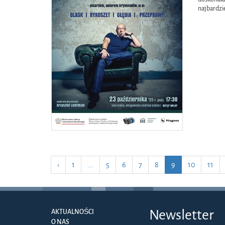
najbardzi
‹
1
...
5
6
7
8
9
10
11
Newsletter
AKTUALNOŚCI
O NAS