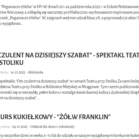
 "Poganiacze chleba" w SP1 W dniach 20–24 października 2025 r. w Szkole Podstawowej
erów Warszawy 4 odbędą się warsztaty profilaktyczno-wychowawcze inspirowane po
siek „Poganiacze chleba”. W zajęciach weźmie udział klasa 7A, a poprowadzi je aktor 
To wyjątkowa
...
CZULENT NA DZISIEJSZY SZABAT" - SPEKTAKL TEA
 STOLIKU
y temu
14.10.2025
› Biblioteka
 spektaklu "Oto czulent na dzisiejszy szabat" w ramach Teatru przy Stoliku Za nami kole
odsłona Teatru przy Stoliku w Bibliotece Miejskiej w Mrągowie. Tym razem publicznoś
enieść się w niezwykły, pełen koloru i nostalgii świat dawnej kultury żydowskiej dzięk
nt na dzisiejszy szabat".
...
URS KUKIEŁKOWY - "ŻÓŁW FRANKLIN"
cy temu
09.10.2025
› Oddział dla dzieci i młodzieży
y wszystkie dzieci w wieku 5–10 lat do udziału w naszym wyjątkowym konkursie kuk