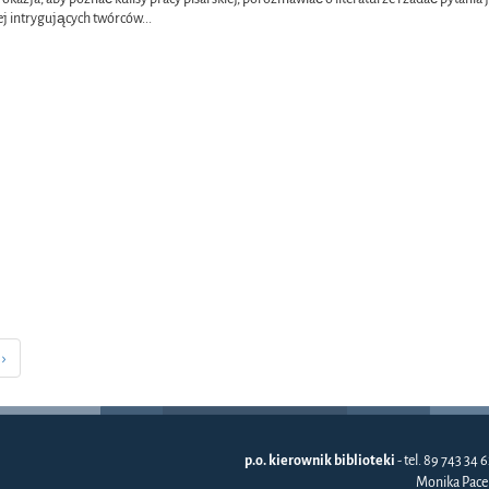
ej intrygujących twórców
...
›
p.o. kierownik biblioteki
- tel. 89 743 34 6
Monika Pace