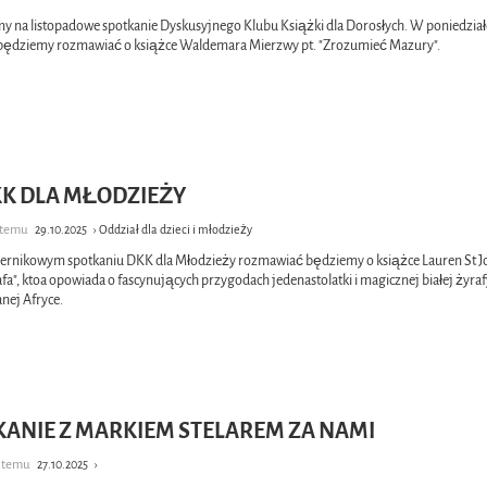
y na listopadowe spotkanie Dyskusyjnego Klubu Książki dla Dorosłych. W poniedział
 będziemy rozmawiać o książce Waldemara Mierzwy pt. "Zrozumieć Mazury".
DKK DLA MŁODZIEŻY
k temu
29.10.2025
› Oddział dla dzieci i młodzieży
ernikowym spotkaniu DKK dla Młodzieży rozmawiać będziemy o książce Lauren St Jo
afa", ktoa opowiada o fascynujących przygodach jedenastolatki i magicznej białej żyra
nej Afryce.
KANIE Z MARKIEM STELAREM ZA NAMI
y temu
27.10.2025
›