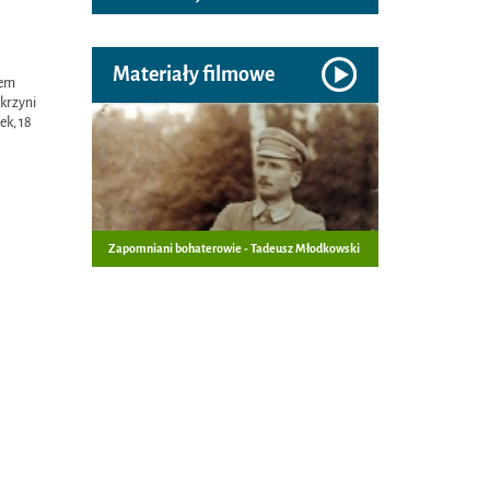
Materiały filmowe
nem
Skrzyni
ek, 18
Zapomniani bohaterowie - Tadeusz Młodkowski