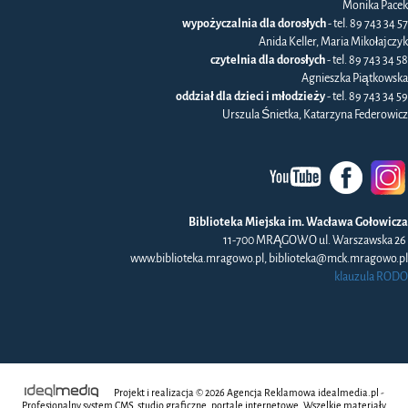
Monika Pacek
wypożyczalnia dla dorosłych
- tel. 89 743 34 57
Anida Keller, Maria Mikołajczyk
czytelnia dla dorosłych
- tel. 89 743 34 58
Agnieszka Piątkowska
oddział dla dzieci i młodzieży
- tel. 89 743 34 59
Urszula Śnietka, Katarzyna Federowicz
Biblioteka Miejska im. Wacława Gołowicza
11-700 MRĄGOWO ul. Warszawska 26
www.biblioteka.mragowo.pl, biblioteka@mck.mragowo.pl
klauzula RODO
Projekt i realizacja © 2026
Agencja Reklamowa
idealmedia.pl -
Profesjonalny system CMS, studio graficzne, portale internetowe. Wszelkie materiały