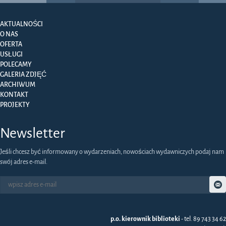
AKTUALNOŚCI
O NAS
OFERTA
USŁUGI
POLECAMY
GALERIA ZDJĘĆ
ARCHIWUM
KONTAKT
PROJEKTY
Newsletter
Jeśli chcesz być informowany o wydarzeniach, nowościach wydawniczych podaj nam
swój adres e-mail.
p.o. kierownik biblioteki
- tel. 89 743 34 62