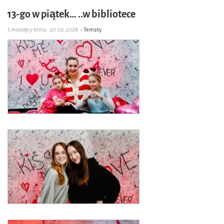
13-go w piątek… ..w bibliotece
5 miesięcy temu
20.02.2026
› Tematy