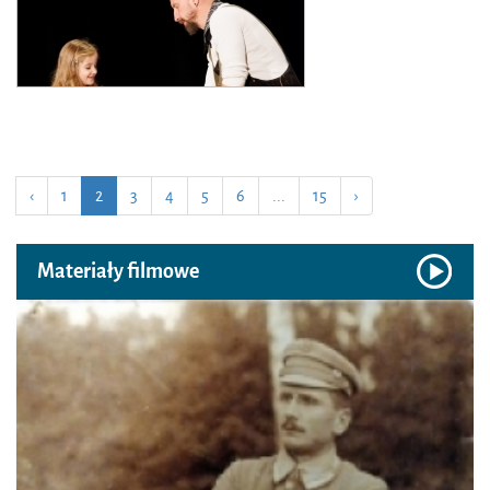
‹
1
2
3
4
5
6
...
15
›
Materiały filmowe