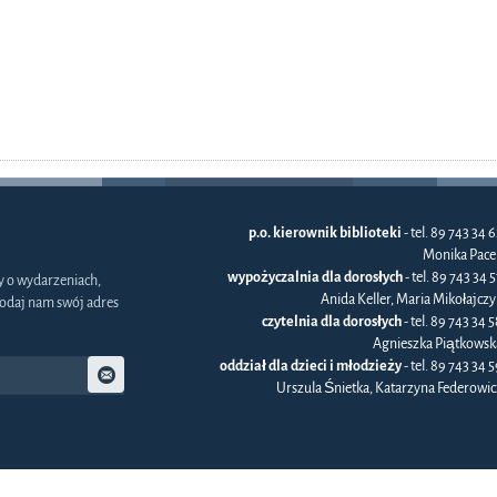
p.o. kierownik biblioteki
- tel. 89 743 34 6
Monika Pace
wypożyczalnia dla dorosłych
- tel. 89 743 34 
y o wydarzeniach,
Anida Keller, Maria Mikołajczy
odaj nam swój adres
czytelnia dla dorosłych
- tel. 89 743 34 5
Agnieszka Piątkowsk
oddział dla dzieci i młodzieży
- tel. 89 743 34 5
Urszula Śnietka, Katarzyna Federowic