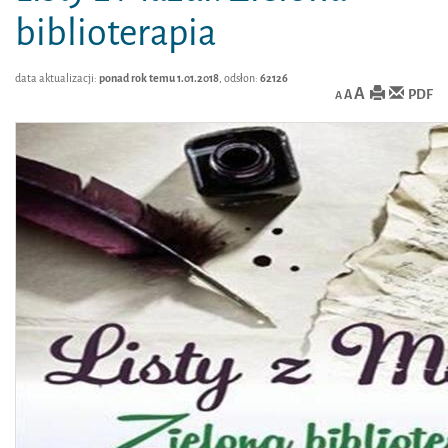
biblioterapia
data aktualizacji:
ponad rok temu 1.01.2018
, odsłon:
62126
A
PDF
A
A