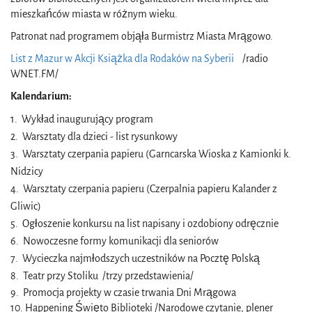
mieszkańców miasta w różnym wieku.
Patronat nad programem objąła Burmistrz Miasta Mrągowo.
List z Mazur w Akcji Książka dla Rodaków na Syberii
/radio
WNET.FM/
Kalendarium:
1.
Wykład inaugurujący program
2.
Warsztaty dla dzieci - list rysunkowy
3.
Warsztaty czerpania papieru (Garncarska Wioska z Kamionki k.
Nidzicy
4.
Warsztaty czerpania papieru (Czerpalnia papieru Kalander z
Gliwic)
5. Ogłoszenie
konkursu na list napisany i ozdobiony odręcznie
6.
Nowoczesne formy komunikacji dla seniorów
7. Wycieczka najmłodszych uczestników na Pocztę Polską
8. Teatr przy Stoliku /trzy przedstawienia/
9. Promocja projekty w czasie trwania Dni Mrągowa
10. Happening Święto Biblioteki /Narodowe czytanie, plener