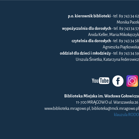
p.o. kierownik biblioteki
- tel. 89 743 34 62
Monika Pacek
wypożyczalnia dla dorosłych
- tel. 89 743 34 57
Anida Keller, Maria Mikołajczyk
czytelnia dla dorosłych
- tel. 89 743 34 58
Agnieszka Piątkowska
oddział dla dzieci i młodzieży
- tel. 89 743 34 59
Urszula Śnietka, Katarzyna Federowicz
Biblioteka Miejska im. Wacława Gołowicza
11-700 MRĄGOWO ul. Warszawska 26
www.biblioteka.mragowo.pl, biblioteka@mck.mragowo.pl
klauzula RODO