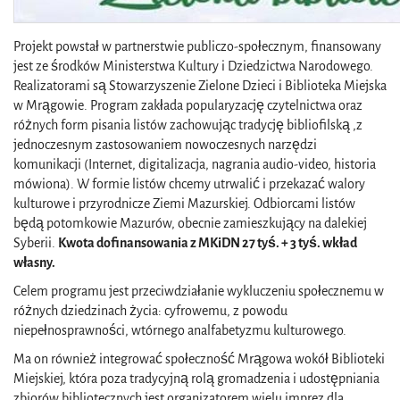
Projekt powstał w partnerstwie publiczo-społecznym, finansowany
jest ze środków Ministerstwa Kultury i Dziedzictwa Narodowego.
Realizatorami są Stowarzyszenie Zielone Dzieci i Biblioteka Miejska
w Mrągowie. Program zakłada popularyzację czytelnictwa oraz
różnych form pisania listów zachowując tradycję bibliofilską ,z
jednoczesnym zastosowaniem nowoczesnych narzędzi
komunikacji (Internet, digitalizacja, nagrania audio-video, historia
mówiona). W formie listów chcemy utrwalić i przekazać walory
kulturowe i przyrodnicze Ziemi Mazurskiej. Odbiorcami listów
będą potomkowie Mazurów, obecnie zamieszkujący na dalekiej
Syberii.
Kwota dofinansowania z MKiDN 27 tyś. + 3 tyś. wkład
własny.
Celem programu jest przeciwdziałanie wykluczeniu społecznemu w
różnych dziedzinach życia: cyfrowemu, z powodu
niepełnosprawności, wtórnego analfabetyzmu kulturowego.
Ma on również integrować społeczność Mrągowa wokół Biblioteki
Miejskiej, która poza tradycyjną rolą gromadzenia i udostępniania
zbiorów bibliotecznych jest organizatorem wielu imprez dla