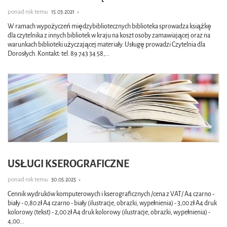
ponad rok temu
15.03.2021
›
W ramach wypożyczeń międzybibliotecznych biblioteka sprowadza książkę
dla czytelnika z innych bibliotek w kraju na koszt osoby zamawiającej oraz na
warunkach biblioteki użyczającej materiały. Usługę prowadzi Czytelnia dla
Dorosłych. Kontakt: tel. 89 743 34 58,
...
USŁUGI KSEROGRAFICZNE
ponad rok temu
30.05.2025
›
Cennik wydruków komputerowych i kserograficznych /cena z VAT/ A4 czarno -
biały - 0,80 zł A4 czarno - biały (ilustracje, obrazki, wypełnienia) - 3,00 zł A4 druk
kolorowy (tekst) - 2,00 zł A4 druk kolorowy (ilustracje, obrazki, wypełnienia) -
4,00
...