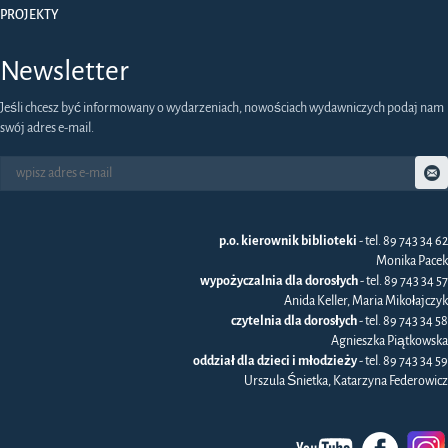
PROJEKTY
Newsletter
Jeśli chcesz być informowany o wydarzeniach, nowościach wydawniczych podaj nam
swój adres e-mail.
p.o. kierownik biblioteki
- tel. 89 743 34 62
Monika Pacek
wypożyczalnia dla dorosłych
- tel. 89 743 34 57
Anida Keller, Maria Mikołajczyk
czytelnia dla dorosłych
- tel. 89 743 34 58
Agnieszka Piątkowska
oddział dla dzieci i młodzieży
- tel. 89 743 34 59
Urszula Śnietka, Katarzyna Federowicz