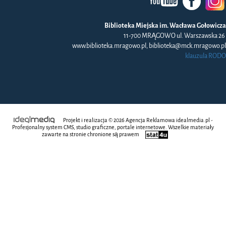
Biblioteka Miejska im. Wacława Gołowicza
11-700 MRĄGOWO ul. Warszawska 26
www.biblioteka.mragowo.pl, biblioteka@mck.mragowo.pl
klauzula RODO
Projekt i realizacja © 2026
Agencja Reklamowa
idealmedia.pl -
Profesjonalny system CMS, studio graficzne, portale internetowe. Wszelkie materiały
zawarte na stronie chronione są prawem