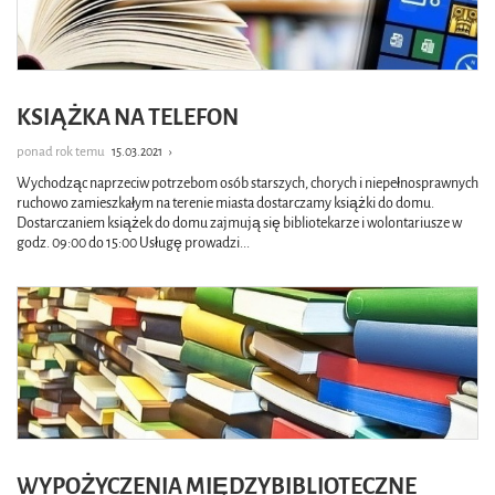
KSIĄŻKA NA TELEFON
ponad rok temu
15.03.2021
›
Wychodząc naprzeciw potrzebom osób starszych, chorych i niepełnosprawnych
ruchowo zamieszkałym na terenie miasta dostarczamy książki do domu.
Dostarczaniem książek do domu zajmują się bibliotekarze i wolontariusze w
godz. 09:00 do 15:00 Usługę prowadzi
...
WYPOŻYCZENIA MIĘDZYBIBLIOTECZNE