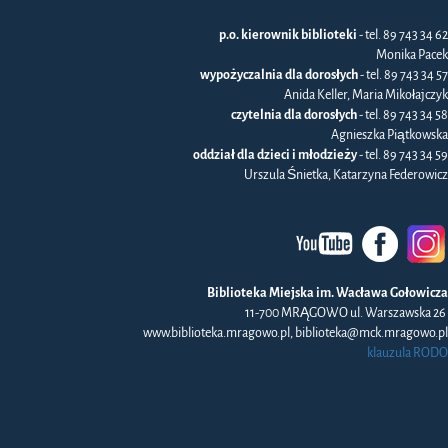
p.o. kierownik biblioteki
- tel. 89 743 34 62
Monika Pacek
wypożyczalnia dla dorosłych
- tel. 89 743 34 57
Anida Keller, Maria Mikołajczyk
czytelnia dla dorosłych
- tel. 89 743 34 58
Agnieszka Piątkowska
oddział dla dzieci i młodzieży
- tel. 89 743 34 59
Urszula Śnietka, Katarzyna Federowicz
Biblioteka Miejska im. Wacława Gołowicza
11-700 MRĄGOWO ul. Warszawska 26
www.biblioteka.mragowo.pl, biblioteka@mck.mragowo.pl
klauzula RODO