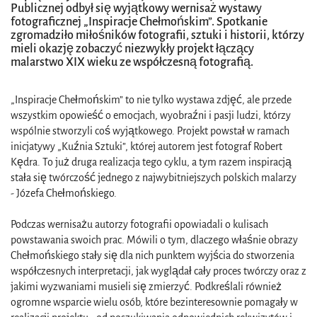
Publicznej odbył się wyjątkowy wernisaż wystawy
fotograficznej „Inspiracje Chełmońskim”. Spotkanie
zgromadziło miłośników fotografii, sztuki i historii, którzy
mieli okazję zobaczyć niezwykły projekt łączący
malarstwo XIX wieku ze współczesną fotografią.
„Inspiracje Chełmońskim” to nie tylko wystawa zdjęć, ale przede
wszystkim opowieść o emocjach, wyobraźni i pasji ludzi, którzy
wspólnie stworzyli coś wyjątkowego. Projekt powstał w ramach
inicjatywy „Kuźnia Sztuki”, której autorem jest fotograf Robert
Kędra. To już druga realizacja tego cyklu, a tym razem inspiracją
stała się twórczość jednego z najwybitniejszych polskich malarzy
- Józefa Chełmońskiego.
Podczas wernisażu autorzy fotografii opowiadali o kulisach
powstawania swoich prac. Mówili o tym, dlaczego właśnie obrazy
Chełmońskiego stały się dla nich punktem wyjścia do stworzenia
współczesnych interpretacji, jak wyglądał cały proces twórczy oraz z
jakimi wyzwaniami musieli się zmierzyć. Podkreślali również
ogromne wsparcie wielu osób, które bezinteresownie pomagały w