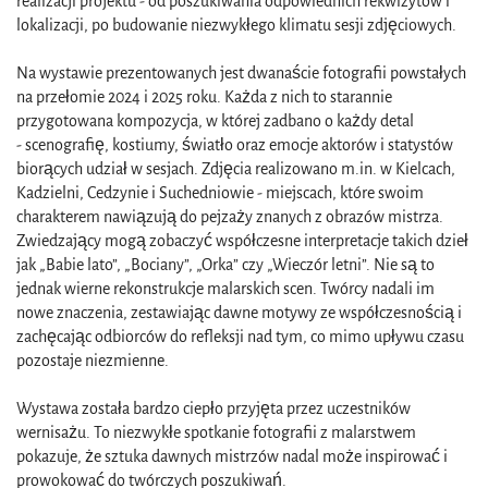
realizacji projektu - od poszukiwania odpowiednich rekwizytów i
lokalizacji, po budowanie niezwykłego klimatu sesji zdjęciowych.
Na wystawie prezentowanych jest dwanaście fotografii powstałych
na przełomie 2024 i 2025 roku. Każda z nich to starannie
przygotowana kompozycja, w której zadbano o każdy detal
- scenografię, kostiumy, światło oraz emocje aktorów i statystów
biorących udział w sesjach. Zdjęcia realizowano m.in. w Kielcach,
Kadzielni, Cedzynie i Suchedniowie - miejscach, które swoim
charakterem nawiązują do pejzaży znanych z obrazów mistrza.
Zwiedzający mogą zobaczyć współczesne interpretacje takich dzieł
jak „Babie lato”, „Bociany”, „Orka” czy „Wieczór letni”. Nie są to
jednak wierne rekonstrukcje malarskich scen. Twórcy nadali im
nowe znaczenia, zestawiając dawne motywy ze współczesnością i
zachęcając odbiorców do refleksji nad tym, co mimo upływu czasu
pozostaje niezmienne.
Wystawa została bardzo ciepło przyjęta przez uczestników
wernisażu. To niezwykłe spotkanie fotografii z malarstwem
pokazuje, że sztuka dawnych mistrzów nadal może inspirować i
prowokować do twórczych poszukiwań.