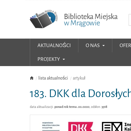
AKTUALNOŚCI
O NAS
OFE
PROJEKTY
lista aktualności
artykuł
183. DKK dla Dorosłyc
data aktualizacji:
ponad rok temu .00.0000
, odsłon:
3518