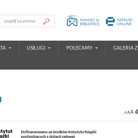
RTA
USŁUGI
POLECAMY
GALERIA 
h
A
A
A