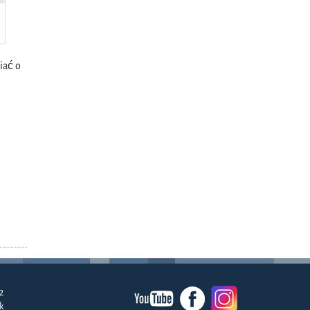
iać o
2
k