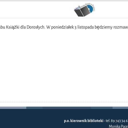
bu Książki dla Dorosłych. W poniedziałek 3 listopada będziemy rozmaw
p.o. kierownik biblioteki
- tel. 89 743 34 6
Monika Pace