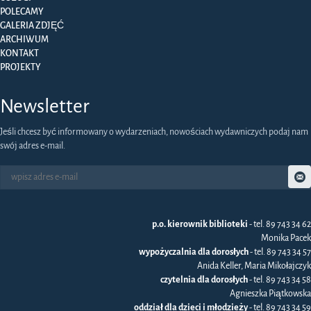
POLECAMY
GALERIA ZDJĘĆ
ARCHIWUM
KONTAKT
PROJEKTY
Newsletter
Jeśli chcesz być informowany o wydarzeniach, nowościach wydawniczych podaj nam
swój adres e-mail.
p.o. kierownik biblioteki
- tel. 89 743 34 62
Monika Pacek
wypożyczalnia dla dorosłych
- tel. 89 743 34 57
Anida Keller, Maria Mikołajczyk
czytelnia dla dorosłych
- tel. 89 743 34 58
Agnieszka Piątkowska
oddział dla dzieci i młodzieży
- tel. 89 743 34 59