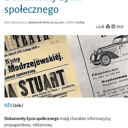
społecznego
data aktualizacji:
ponad rok temu 15.03.2021
, odsłon:
62849
A
PDF
A
A
DŻS
/zob./
Dokumenty życia społecznego
mają charakter informacyjny,
propagandowy, reklamowy.