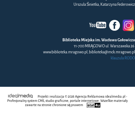
Urszula Śnietka, Katarzyna Federowicz
Biblioteka Miejska im. Wacława Gołowicza
11-700 MRĄGOWO ul. Warszawska 26
www.biblioteka.mragowo.pl, biblioteka@mck.mragowo.pl
klauzula RODO
Projekt i realizacja © 2026
Agencja Reklamowa
idealmedia.pl -
Profesjonalny system CMS, studio graficzne, portale internetowe. Wszelkie materiały
zawarte na stronie chronione są prawem