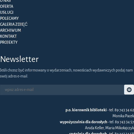
O NAS
OFERTA
USŁUGI
POLECAMY
GALERIA ZDJĘĆ
ARCHIWUM
KONTAKT
PROJEKTY
Newsletter
Jeśli chcesz być informowany o wydarzeniach, nowościach wydawniczych podaj nam
swój adres e-mail.
p.o. kierownik biblioteki
- tel. 89 743 34 62
Monika Pacek
wypożyczalnia dla dorosłych
- tel. 89 743 34 57
Anida Keller, Maria Mikołajczyk
czytelnia dla dorosłych
- tel. 89 743 34 58