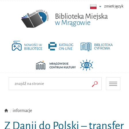
zmień język
Toggle
navigati
informacje
Z Danii do Polski – transfer