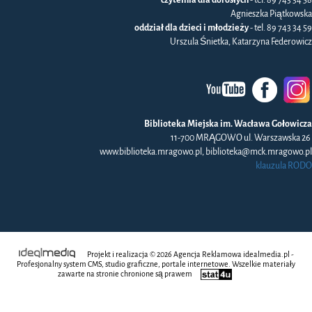
Agnieszka Piątkowska
oddział dla dzieci i młodzieży
- tel. 89 743 34 59
Urszula Śnietka, Katarzyna Federowicz
Biblioteka Miejska im. Wacława Gołowicza
11-700 MRĄGOWO ul. Warszawska 26
www.biblioteka.mragowo.pl, biblioteka@mck.mragowo.pl
klauzula RODO
Projekt i realizacja © 2026
Agencja Reklamowa
idealmedia.pl -
Profesjonalny system CMS, studio graficzne, portale internetowe. Wszelkie materiały
zawarte na stronie chronione są prawem