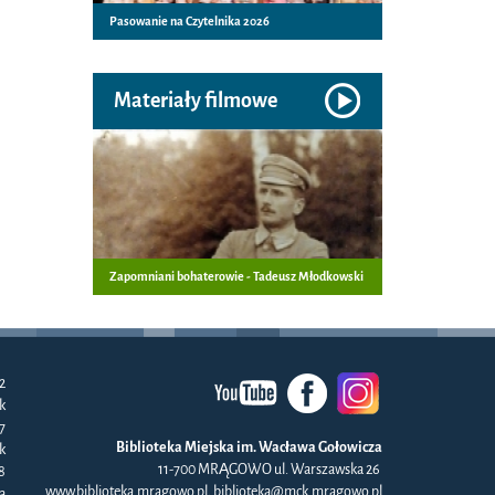
Pasowanie na Czytelnika 2026
Materiały filmowe
Zapomniani bohaterowie - Tadeusz Młodkowski
2
k
57
Biblioteka Miejska im. Wacława Gołowicza
k
11-700 MRĄGOWO ul. Warszawska 26
8
www.biblioteka.mragowo.pl, biblioteka@mck.mragowo.pl
a