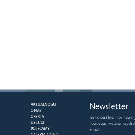
Newsletter
AKTUALNOŚCI
O NAS
OFERTA
Jeśli chcesz być informowan
USŁUGI
nowościach wydawniczych p
POLECAMY
e-mail.
GALERIA ZDJĘĆ