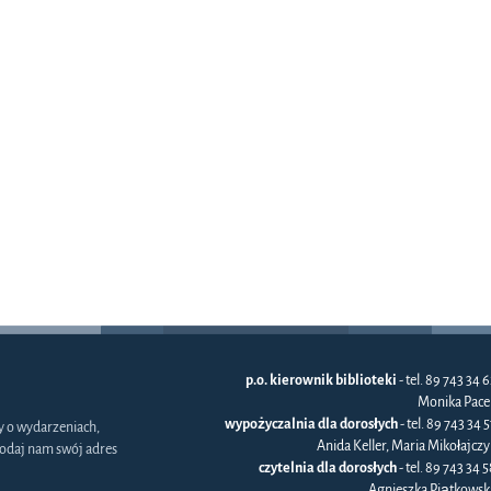
p.o. kierownik biblioteki
- tel. 89 743 34 6
Monika Pace
wypożyczalnia dla dorosłych
- tel. 89 743 34 
y o wydarzeniach,
Anida Keller, Maria Mikołajczy
odaj nam swój adres
czytelnia dla dorosłych
- tel. 89 743 34 5
Agnieszka Piątkowsk