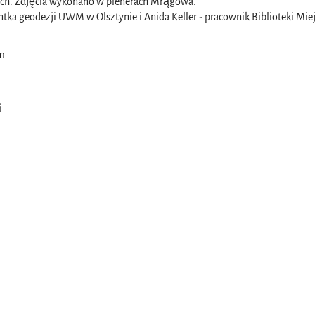
jach. Zdjęcia wykonano w plenerach Mrągowa.
ntka geodezji UWM w Olsztynie i Anida Keller - pracownik Biblioteki Miej
cm
i