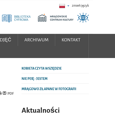
zmień język
ZDJĘĆ
ARCHIWUM
KONTAKT
KOBIETA CZYTA WSZĘDZIE
NIE PIJĘ - JESTEM
MRĄGOWO ZŁAPANE W FOTOGRAFII
PDF
Aktualności