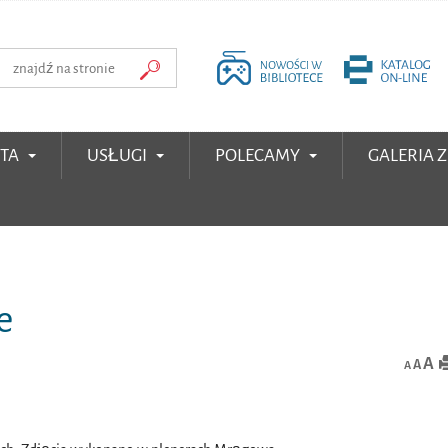
RTA
USŁUGI
POLECAMY
GALERIA 
e
A
A
A