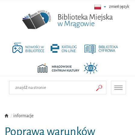
zmień język
Toggle
navigati
informacje
Poprawa warunków