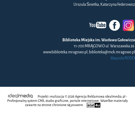
Urszula Śnietka, Katarzyna Federowicz
Biblioteka Miejska im. Wacława Gołowicza
11-700 MRĄGOWO ul. Warszawska 26
www.biblioteka.mragowo.pl, biblioteka@mck.mragowo.pl
klauzula RODO
Projekt i realizacja © 2026
Agencja Reklamowa
idealmedia.pl -
Profesjonalny system CMS, studio graficzne, portale internetowe. Wszelkie materiały
zawarte na stronie chronione są prawem