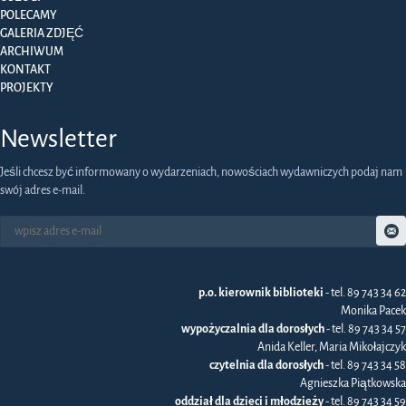
POLECAMY
GALERIA ZDJĘĆ
ARCHIWUM
KONTAKT
PROJEKTY
Newsletter
Jeśli chcesz być informowany o wydarzeniach, nowościach wydawniczych podaj nam
swój adres e-mail.
p.o. kierownik biblioteki
- tel. 89 743 34 62
Monika Pacek
wypożyczalnia dla dorosłych
- tel. 89 743 34 57
Anida Keller, Maria Mikołajczyk
czytelnia dla dorosłych
- tel. 89 743 34 58
Agnieszka Piątkowska
oddział dla dzieci i młodzieży
- tel. 89 743 34 59