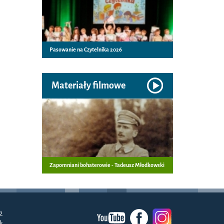
Pasowanie na Czytelnika 2026
Materiały filmowe
Zapomniani bohaterowie - Tadeusz Młodkowski
2
k