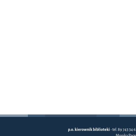
p.o. kierownik biblioteki
- tel. 89 743 34 6
Monika Pace