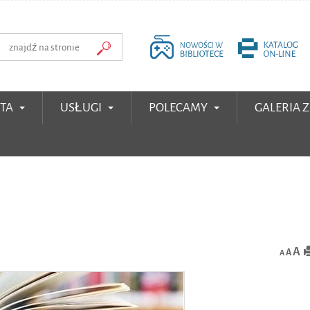
RTA
USŁUGI
POLECAMY
GALERIA 
A
A
A