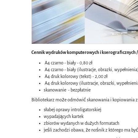
Cennik wydruków komputerowych i kserograficznych /
A4 czarno - biały - 0,80 zł
A4 czarno - biały (ilustracje, obrazki, wypełnienia)
A4 druk kolorowy (tekst) - 2,00 zł
A4 druk kolorowy (ilustracje, obrazki, wypełnienia
skanowanie - bezpłatnie
Bibliotekarz może odmówić skanowania i kopiowania z
słabej oprawy introligatorskiej
wypadających kartek
zbiorów wydanych w dużych formatach
jeśli zachodzi obawa, że nośnik z którego ma by