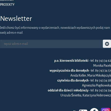
PROJEKTY
Newsletter
Jeśli chcesz być informowany o wydarzeniach, nowościach wydawniczych podaj nam
swój adres e-mail.
p.o. kierownik biblioteki
- tel. 89 743 34 62
Monika Pacek
wypożyczalnia dla dorosłych
- tel. 89 743 34 57
Anida Keller, Maria Mikołajczyk
czytelnia dla dorosłych
- tel. 89 743 34 58
Agnieszka Piątkowska
oddział dla dzieci i młodzieży
- tel. 89 743 34 59
Urszula Śnietka, Katarzyna Federowicz