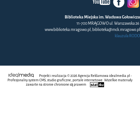
Biblioteka Miejska im. Wacława Gołowicza
11-700 MRĄGOWO ul. Warszawska 26
www.biblioteka.mragowo.pl, biblioteka@mck.mragowo.pl
klauzula RODO
Projekt i realizacja © 2026
Agencja Reklamowa
idealmedia.pl -
Profesjonalny system CMS, studio graficzne, portale internetowe. Wszelkie materiały
zawarte na stronie chronione są prawem