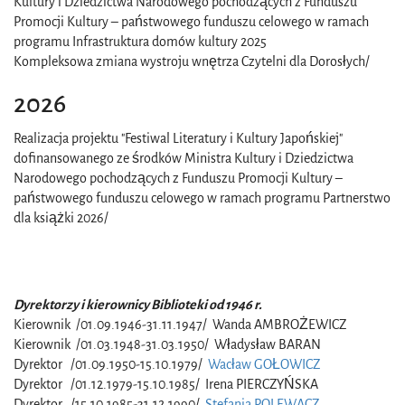
Kultury i Dziedzictwa Narodowego pochodzących z Funduszu
Promocji Kultury – państwowego funduszu celowego w ramach
programu Infrastruktura domów kultury 2025
Kompleksowa zmiana wystroju wnętrza Czytelni dla Dorosłych/
2026
Realizacja projektu "Festiwal Literatury i Kultury Japońskiej"
dofinansowanego ze środków Ministra Kultury i Dziedzictwa
Narodowego pochodzących z Funduszu Promocji Kultury –
państwowego funduszu celowego w ramach programu Partnerstwo
dla książki 2026/
Dyrektorzy i kierownicy Biblioteki od 1946 r.
Kierownik /01.09.1946-31.11.1947/ Wanda AMBROŻEWICZ
Kierownik /01.03.1948-31.03.1950/ Władysław BARAN
Dyrektor /01.09.1950-15.10.1979/
Wacław GOŁOWICZ
Dyrektor /01.12.1979-15.10.1985/ Irena PIERCZYŃSKA
Dyrektor /15.10.1985-31.12.1990/
Stefania POLEWACZ