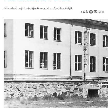
data aktualizacji:
4 miesiące temu 3.04.2026
, odsłon:
61698
A
PDF
A
A