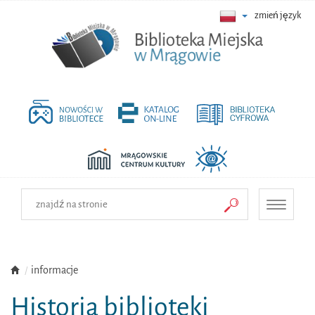
zmień język
Toggle
navigati
informacje
Historia biblioteki