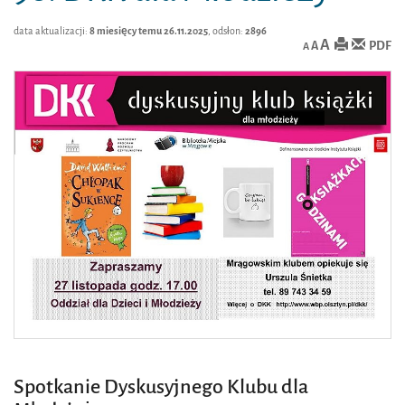
data aktualizacji:
8 miesięcy temu 26.11.2025
, odsłon:
2896
A
PDF
A
A
Spotkanie Dyskusyjnego Klubu dla