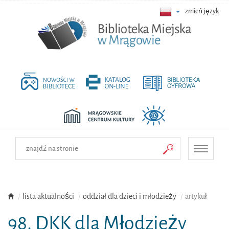
zmień język
Toggle
navigati
lista aktualności
oddział dla dzieci i młodzieży
artykuł
98. DKK dla Młodzieży