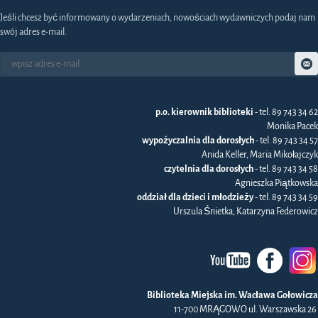
Jeśli chcesz być informowany o wydarzeniach, nowościach wydawniczych podaj nam
swój adres e-mail.
p.o. kierownik biblioteki
- tel. 89 743 34 62
Monika Pacek
wypożyczalnia dla dorosłych
- tel. 89 743 34 57
Anida Keller, Maria Mikołajczyk
czytelnia dla dorosłych
- tel. 89 743 34 58
Agnieszka Piątkowska
oddział dla dzieci i młodzieży
- tel. 89 743 34 59
Urszula Śnietka, Katarzyna Federowicz
Biblioteka Miejska im. Wacława Gołowicza
11-700 MRĄGOWO ul. Warszawska 26