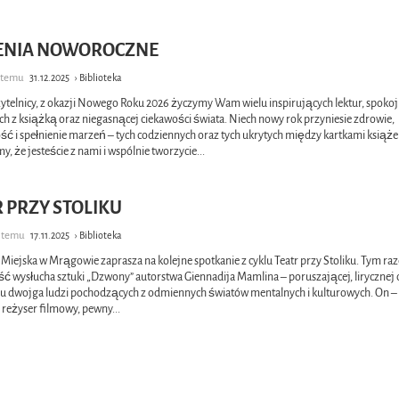
ENIA NOWOROCZNE
y temu
31.12.2025
› Biblioteka
ytelnicy, z okazji Nowego Roku 2026 życzymy Wam wielu inspirujących lektur, spokoj
h z książką oraz niegasnącej ciekawości świata. Niech nowy rok przyniesie zdrowie,
ć i spełnienie marzeń – tych codziennych oraz tych ukrytych między kartkami książe
, że jesteście z nami i wspólnie tworzycie
...
 PRZY STOLIKU
y temu
17.11.2025
› Biblioteka
 Miejska w Mrągowie zaprasza na kolejne spotkanie z cyklu Teatr przy Stoliku. Tym r
ść wysłucha sztuki „Dzwony” autorstwa Giennadija Mamlina – poruszającej, lirycznej
iu dwojga ludzi pochodzących z odmiennych światów mentalnych i kulturowych. On
y reżyser filmowy, pewny
...