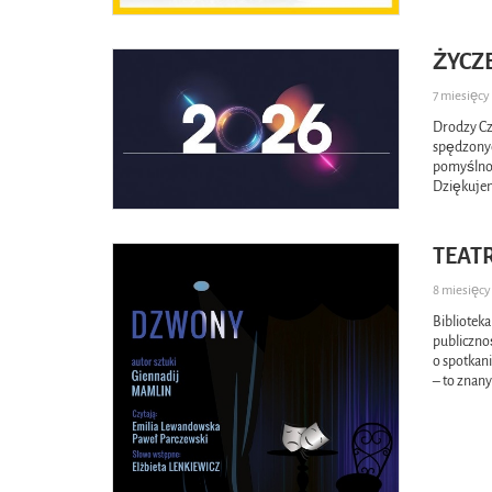
ŻYCZ
7 miesięc
Drodzy Cz
spędzonyc
pomyślnoś
Dziękujemy
TEATR
8 miesięc
Biblioteka
publiczno
o spotkan
– to znan