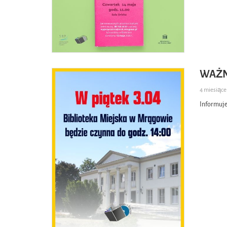
WAŻN
4 miesiąc
Informuje