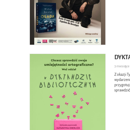
DYKT
3 miesiąc
Z okazji 
wydarzenie
przygotuje
sprawdzić