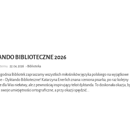
ANDO BIBLIOTECZNE 2026
e temu
22.04.2026
› Biblioteka
Tygodnia Bibliotek zapraszamy wszystkich miłośników języka polskiego na wyjątkowe
 – Dyktando Biblioteczne! Katarzyna Enerlich znana i ceniona pisarka, po raz kolejny
 dla Was niełatwy, ale z pewnością inspirujący tekst dyktanda. To doskonała okazja, b
 swoje umiejętności ortograficzne, a przy okazji spędzić
...