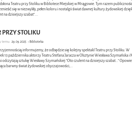
odsłona Teatru przy Stoliku w Bibliotece Miejskiej w Mrągowie. Tym razem publicznoś
enieść się w niezwykły, pełen koloru i nostalgii świat dawnej kultury żydowskiej dzięk
nt na dzisiejszy szabat".
...
 PRZY STOLIKU
cy temu
29.09.2025
› Biblioteka
przyjemnością informujemy, że odbędzie się kolejny spektakl Teatru przy Stoliku. W
łek 13 października aktorzy Teatru Stefana Jaracza w Olsztynie Wiesława Szymańska i
i odczytają sztukę Wiesławy Szymańskiej "Oto czulent na dzisiejszy szabat..." Opowi
ąca barwny świat żydowskiej obyczajowości,
...