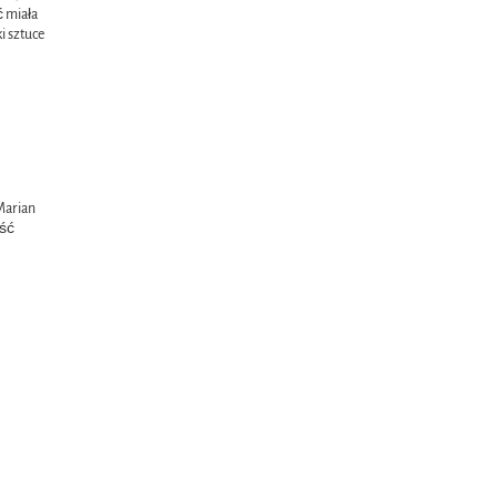
ć miała
i sztuce
 Marian
eść