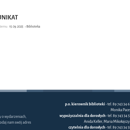
NIKAT
k temu
15.09.2025
› Biblioteka
p.o. kierownik biblioteki
- tel. 89 743 34 6
Monika Pace
wypożyczalnia dla dorosłych
- tel. 89 743 34 
y o wydarzeniach,
Anida Keller, Maria Mikołajczy
odaj nam swój adres
czytelnia dla dorosłych
- tel. 89 743 34 5