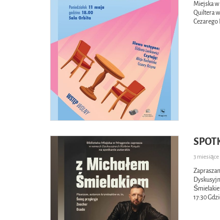
Miejska w
Quiltera w
Cezarego 
SPOT
3 miesiąc
Zapraszam
Dyskusyjn
Śmielakie
17:30 Gdzi