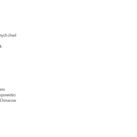
nych chwil
k.
azem
 opowieści
 – Chmarow