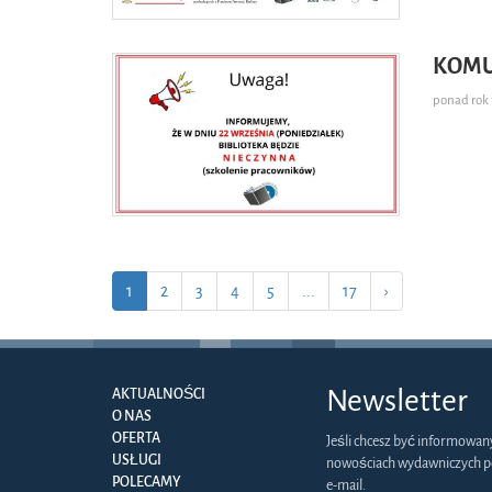
KOMU
ponad ro
1
2
3
4
5
...
17
›
Newsletter
AKTUALNOŚCI
O NAS
OFERTA
Jeśli chcesz być informowan
USŁUGI
nowościach wydawniczych p
POLECAMY
e-mail.