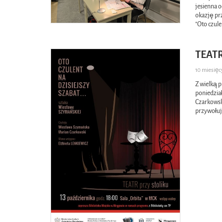
jesienna 
okazję prz
"Oto czule
TEATR
10 miesię
Z wielką 
poniedzia
Czarkowsk
przywołuj