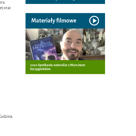
era
ej oraz
Materiały filmowe
2020 Spotkanie autorskie z Marcinem
Szczygielskim
Godzina: