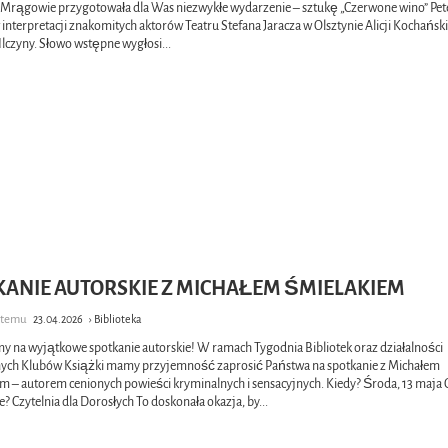
 Mrągowie przygotowała dla Was niezwykłe wydarzenie – sztukę „Czerwone wino” Pet
 interpretacji znakomitych aktorów Teatru Stefana Jaracza w Olsztynie Alicji Kochański
Ilczyny. Słowo wstępne wygłosi
...
KANIE AUTORSKIE Z MICHAŁEM ŚMIELAKIEM
e temu
23.04.2026
› Biblioteka
y na wyjątkowe spotkanie autorskie! W ramach Tygodnia Bibliotek oraz działalności
ych Klubów Książki mamy przyjemność zaprosić Państwa na spotkanie z Michałem
m – autorem cenionych powieści kryminalnych i sensacyjnych. Kiedy? Środa, 13 maja 
e? Czytelnia dla Dorosłych To doskonała okazja, by
...