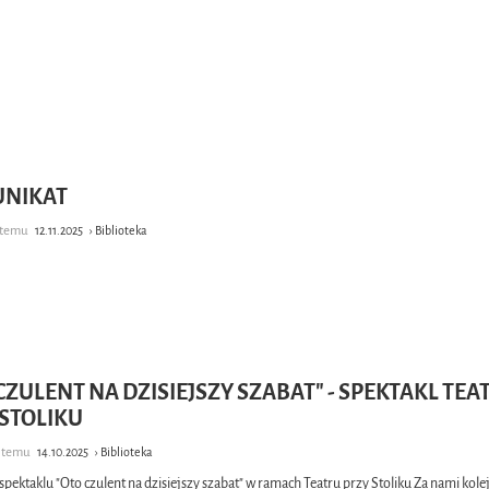
NIKAT
k temu
12.11.2025
› Biblioteka
CZULENT NA DZISIEJSZY SZABAT" - SPEKTAKL TEA
 STOLIKU
y temu
14.10.2025
› Biblioteka
 spektaklu "Oto czulent na dzisiejszy szabat" w ramach Teatru przy Stoliku Za nami kole