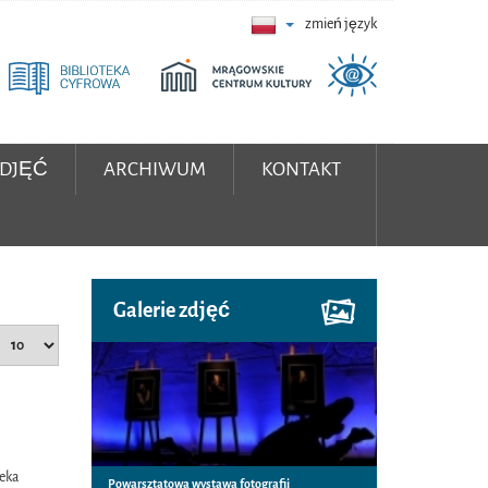
zmień język
ZDJĘĆ
ARCHIWUM
KONTAKT
Galerie zdjęć
teka
Powarsztatowa wystawa fotografii