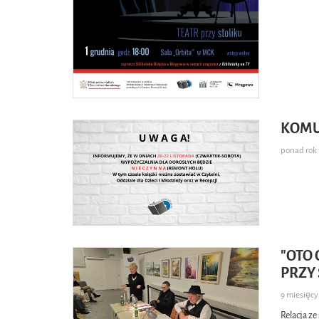
KOMU
ponad ro
"OTO 
PRZY
9 miesięc
Relacja ze