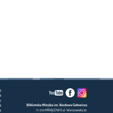
2
k
57
Biblioteka Miejska im. Wacława Gołowicza
k
11-700 MRĄGOWO ul. Warszawska 26
8