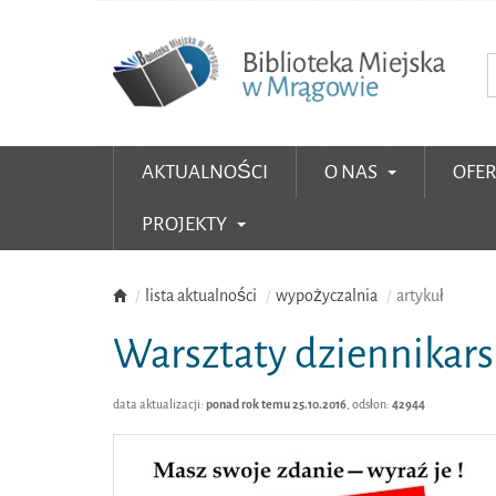
AKTUALNOŚCI
O NAS
OFE
PROJEKTY
lista aktualności
wypożyczalnia
artykuł
Warsztaty dziennikars
data aktualizacji:
ponad rok temu 25.10.2016
, odsłon:
42944