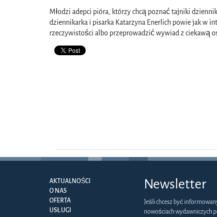
Młodzi adepci pióra, którzy chcą poznać tajniki dzienn
dziennikarka i pisarka Katarzyna Enerlich powie jak w i
rzeczywistości albo przeprowadzić wywiad z ciekawą osob
Newsletter
AKTUALNOŚCI
O NAS
OFERTA
Jeśli chcesz być informowan
USŁUGI
nowościach wydawniczych p