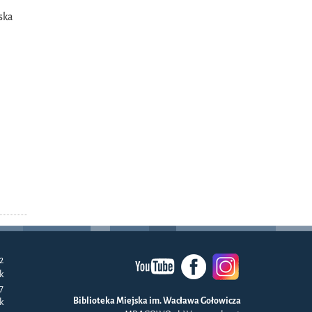
ska
2
k
57
Biblioteka Miejska im. Wacława Gołowicza
k