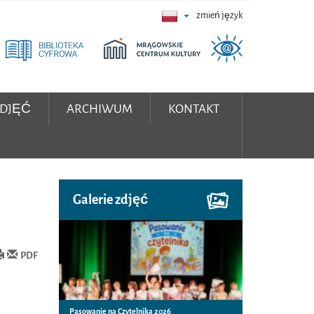
zmień język
ZDJĘĆ
ARCHIWUM
KONTAKT
Galerie zdjęć
PDF
Pasowanie na Czytelnika 2026