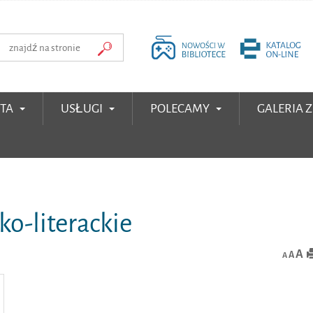
RTA
USŁUGI
POLECAMY
GALERIA 
ko-literackie
A
A
A