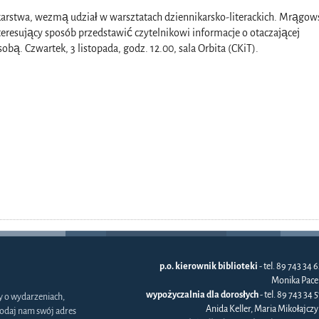
ikarstwa, wezmą udział w warsztatach dziennikarsko-literackich. Mrągow
nteresujący sposób przedstawić czytelnikowi informacje o otaczającej
ą. Czwartek, 3 listopada, godz. 12.00, sala Orbita (CKiT).
p.o. kierownik biblioteki
- tel. 89 743 34 6
Monika Pace
wypożyczalnia dla dorosłych
- tel. 89 743 34 
y o wydarzeniach,
Anida Keller, Maria Mikołajczy
odaj nam swój adres