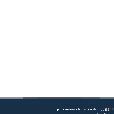
p.o. kierownik biblioteki
- tel. 89 743 34 6