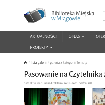
AKTUALNOŚCI
O NAS
OFE
PROJEKTY
lista galerii
galeria z kategorii Tematy
Pasowanie na Czytelnika
data aktualizacji:
ponad rok temu 30.11.-0001
, odsłon:
289