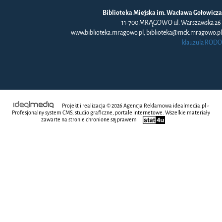
Biblioteka Miejska im. Wacława Gołowicza
11-700 MRĄGOWO ul. Warszawska 26
www.biblioteka.mragowo.pl, biblioteka@mck.mragowo.pl
klauzula RODO
Projekt i realizacja © 2026
Agencja Reklamowa
idealmedia.pl -
Profesjonalny system CMS, studio graficzne, portale internetowe. Wszelkie materiały
zawarte na stronie chronione są prawem