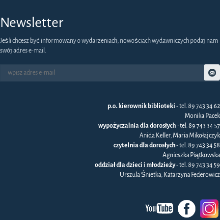
Newsletter
Jeśli chcesz być informowany o wydarzeniach, nowościach wydawniczych podaj nam
swój adres e-mail.
p.o. kierownik biblioteki
- tel. 89 743 34 62
Monika Pacek
wypożyczalnia dla dorosłych
- tel. 89 743 34 57
Anida Keller, Maria Mikołajczyk
czytelnia dla dorosłych
- tel. 89 743 34 58
Agnieszka Piątkowska
oddział dla dzieci i młodzieży
- tel. 89 743 34 59
Urszula Śnietka, Katarzyna Federowicz