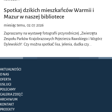
Spotkaj dzikich mieszkańców Warmii i
Mazur w naszej bibliotece
miesiąc temu, 02.07.2026
Zapraszamy na wystawę fotografii przyrodniczej „Zwierzęta
Zespołu Parków Krajobrazowych Pojezierza Iławskiego i Wzgórz
Dylewskich”. Czy można spotkać lisa, jelenia, dudka czy
...
AKTUALNOŚCI
O NAS
OFERTA
USŁUGI
POLECAMY
GALERIA ZDJĘĆ
ARCHIWUM
KONTAKT
PROJEKTY