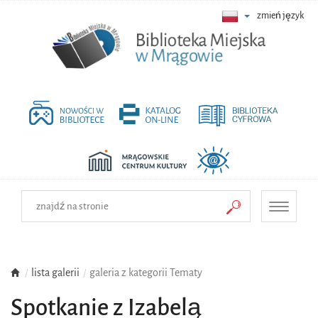
zmień język
Toggle
navigati
lista galerii
galeria z kategorii Tematy
Spotkanie z Izabelą