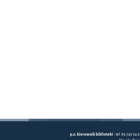
p.o. kierownik biblioteki
- tel. 89 743 34 6